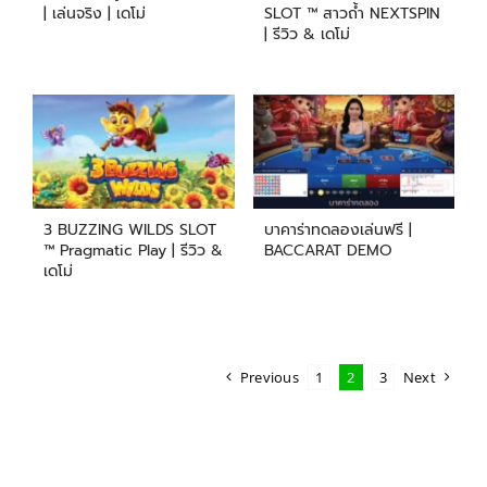
| เล่นจริง | เดโม่
SLOT ™ สาวถ้ำ NEXTSPIN
| รีวิว & เดโม่
3 BUZZING WILDS SLOT
บาคาร่าทดลองเล่นฟรี |
™ Pragmatic Play | รีวิว &
BACCARAT DEMO
เดโม่
Previous
1
2
3
Next