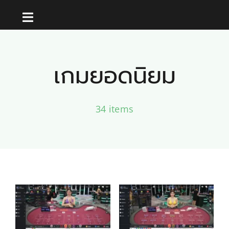
Skip
Toggle
to
Navigation
content
หน้าแรก
เกมยอดนิยม
คาสิโนสด
34 items
สล็อต
ดาวน์โหลด
เกี่ยวกับเรา