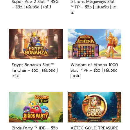
Super Ace 2 Slot ™ RSG
5 Lions Megaways Slot
– รีวิว | เล่นจริง | เดโม่
™ PP – รีวิว | เล่นจริง | เด
โม่
Egypt Bonanza Slot ™
Wisdom of Athena 1000
Fa Chai – รีวิว | เล่นจริง |
Slot ™ PP – รีวิว | เล่นจริง
เดโม่
| เดโม่
Birds Party ™ JDB – รีวิว
AZTEC GOLD TREASURE