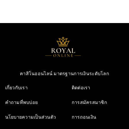
คาสิโนออนไลน์ มาตรฐานการเงินระดับโลก
เกี่ยวกับเรา
ติดต่อเรา
คำถามที่พบบ่อย
การสมัครสมาชิก
นโยบายความเป็นส่วนตัว
การถอนเงิน