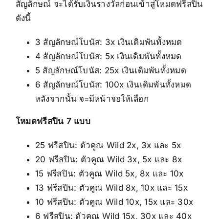
สัญลักษณ์ จะได้รับเงินรางวัลก่อนเข้าสู่โหมดฟรีสปิน
ดังนี้
3 สัญลักษณ์โบนัส: 3x เงินเดิมพันทั้งหมด
4 สัญลักษณ์โบนัส: 5x เงินเดิมพันทั้งหมด
5 สัญลักษณ์โบนัส: 25x เงินเดิมพันทั้งหมด
6 สัญลักษณ์โบนัส: 100x เงินเดิมพันทั้งหมด
หลังจากนั้น จะมีหน้าจอให้เลือก
โหมดฟรีสปิน 7 แบบ
25 ฟรีสปิน: ตัวคูณ Wild 2x, 3x และ 5x
20 ฟรีสปิน: ตัวคูณ Wild 3x, 5x และ 8x
15 ฟรีสปิน: ตัวคูณ Wild 5x, 8x และ 10x
13 ฟรีสปิน: ตัวคูณ Wild 8x, 10x และ 15x
10 ฟรีสปิน: ตัวคูณ Wild 10x, 15x และ 30x
6 ฟรีสปิน: ตัวคูณ Wild 15x, 30x และ 40x