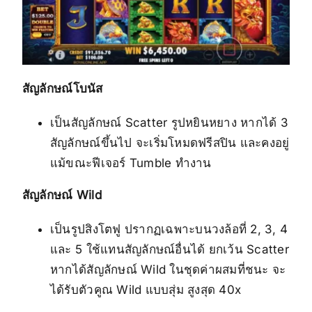
สัญลักษณ์โบนัส
เป็นสัญลักษณ์ Scatter รูปหยินหยาง หากได้ 3
สัญลักษณ์ขึ้นไป จะเริ่มโหมดฟรีสปิน และคงอยู่
แม้ขณะฟีเจอร์ Tumble ทำงาน
สัญลักษณ์ Wild
เป็นรูปสิงโตฟู ปรากฏเฉพาะบนวงล้อที่ 2, 3, 4
และ 5 ใช้แทนสัญลักษณ์อื่นได้ ยกเว้น Scatter
หากได้สัญลักษณ์ Wild ในชุดค่าผสมที่ชนะ จะ
ได้รับตัวคูณ Wild แบบสุ่ม สูงสุด 40x