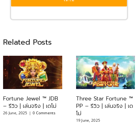
Related Posts
Fortune Jewel ™ JDB
Three Star Fortune ™
– รีวิว | เล่นจริง | เดโม่
PP – รีวิว | เล่นจริง | เด
โม่
26 June, 2025
|
0 Comments
19 June, 2025