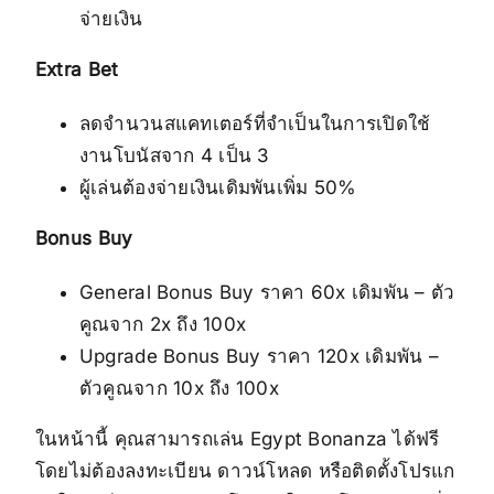
จ่ายเงิน
Extra Bet
ลดจำนวนสแคทเตอร์ที่จำเป็นในการเปิดใช้
งานโบนัสจาก 4 เป็น 3
ผู้เล่นต้องจ่ายเงินเดิมพันเพิ่ม 50%
Bonus Buy
General Bonus Buy ราคา 60x เดิมพัน – ตัว
คูณจาก 2x ถึง 100x
Upgrade Bonus Buy ราคา 120x เดิมพัน –
ตัวคูณจาก 10x ถึง 100x
ในหน้านี้ คุณสามารถเล่น Egypt Bonanza ได้ฟรี
โดยไม่ต้องลงทะเบียน ดาวน์โหลด หรือติดตั้งโปรแก