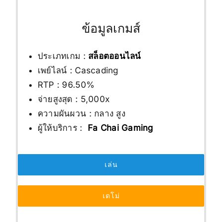
ข้อมูลเกมส์
ประเภทเกม :
สล็อตออนไลน์
เพย์ไลน์ : Cascading
RTP : 96.50%
จ่ายสูงสุด : 5,000x
ความผันผวน : กลาง สูง
ผู้ให้บริการ :
Fa Chai Gaming
เล่น
เดโม่