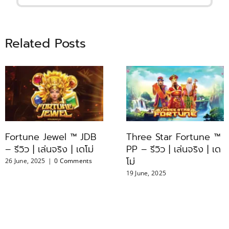
Related Posts
Fortune Jewel ™ JDB
Three Star Fortune ™
– รีวิว | เล่นจริง | เดโม่
PP – รีวิว | เล่นจริง | เด
โม่
26 June, 2025
|
0 Comments
19 June, 2025