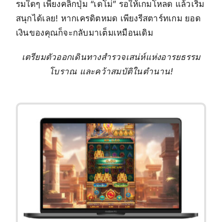
รมใดๆ เพียงคลิกปุ่ม “เดโม่” รอให้เกมโหลด แล้วเริ่ม
สนุกได้เลย! หากเครดิตหมด เพียงรีสตาร์ทเกม ยอด
เงินของคุณก็จะกลับมาเต็มเหมือนเดิม
เตรียมตัวออกเดินทางสำรวจเสน่ห์แห่งอารยธรรม
โบราณ และคว้าสมบัติในตำนาน!