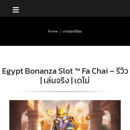
Skip
Toggle
to
Navigation
content
Home
เกมยอดนิยม
หน้าแรก
คาสิโนสด
Egypt Bonanza Slot ™ Fa Chai – รีวิว
สล็อต
| เล่นจริง | เดโม่
ดาวน์โหลด
เกี่ยวกับเรา