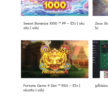
Sweet Bonanza 1000 ™ PP – รีวิว | เล่น
Zeus Slot
จริง | เดโม่
โม่
Fortune Gems 4 Slot ™ RSG – รีวิว |
รูเล็ตอ
เล่นจริง | เดโม่