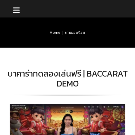
Skip
Toggle
to
Navigation
content
Home
เกมยอดนิยม
หน้าแรก
คาสิโนสด
บาคาร่าทดลองเล่นฟรี | BACCARAT
สล็อต
DEMO
ดาวน์โหลด
เกี่ยวกับเรา