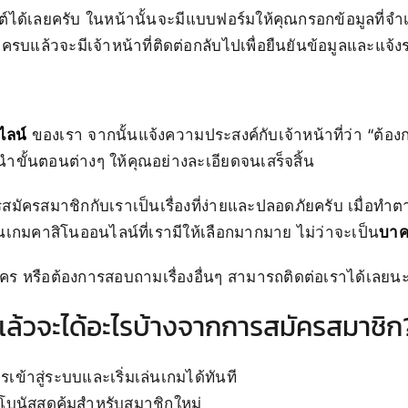
ต์ได้เลยครับ ในหน้านั้นจะมีแบบฟอร์มให้คุณกรอกข้อมูลที่จำ
กรอกครบแล้วจะมีเจ้าหน้าที่ติดต่อกลับไปเพื่อยืนยันข้อมูลและแ
ไลน์
ของเรา จากนั้นแจ้งความประสงค์กับเจ้าหน้าที่ว่า “ต้อง
ขั้นตอนต่างๆ ให้คุณอย่างละเอียดจนเสร็จสิ้น
ารสมัครสมาชิกกับเราเป็นเรื่องที่ง่ายและปลอดภัยครับ เมื่อทำ
่นเกมคาสิโนออนไลน์ที่เรามีให้เลือกมากมาย ไม่ว่าจะเป็น
บาค
มัคร หรือต้องการสอบถามเรื่องอื่นๆ สามารถติดต่อเราได้เลยนะ
แล้วจะได้อะไรบ้างจากการสมัครสมาชิก
รเข้าสู่ระบบและเริ่มเล่นเกมได้ทันที
ะโบนัสสุดคุ้มสำหรับสมาชิกใหม่