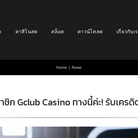
ก
คาสิโนสด
สล็อต
ดาวน์โหลด
เกี่ยวกับเ
Home
News
ชิก Gclub Casino ทางนี้ค่ะ! รับเครดิต