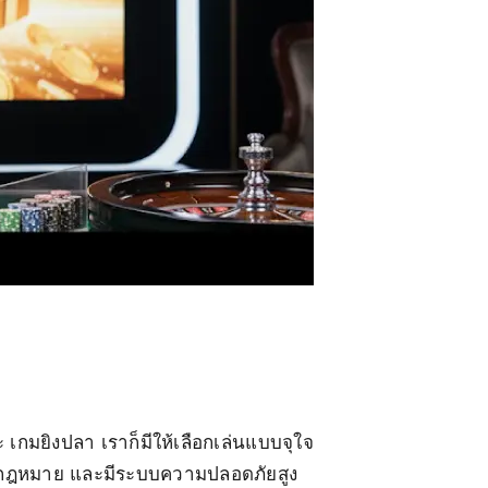
 เกมยิงปลา เราก็มีให้เลือกเล่นแบบจุใจ
ามกฎหมาย และมีระบบความปลอดภัยสูง