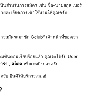
เป็นสำหรับการสมัคร เช่น ชื่อ-นามสกุล เบอร์
จ้งรายละเอียดการเข้าใช้งานให้คุณครับ
การสมัครสมาชิก Gclub” เจ้าหน้าที่ของเรา
ตามขั้นตอนเรียบร้อยแล้ว คุณจะได้รับ User
าร่า
,
สล็อต
หรือเกมยิงปลาครับ
ครับ ยินดีให้บริการเสมอ!
?