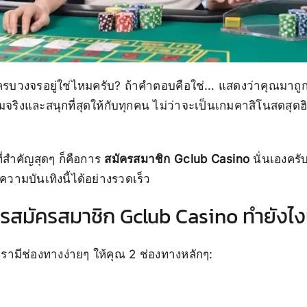
ครบวงจรอยู่ใช่ไหมครับ? ถ้าคำตอบคือใช่… แสดงว่าคุณมาถูกที
ิงและสนุกที่สุดให้กับทุกคน ไม่ว่าจะเป็นเกมคาสิโนสดสุดฮิต
่สำคัญสุดๆ ก็คือการ
สมัครสมาชิก Gclub Casino
นั่นเองครับ
งความบันเทิงนี้ได้อย่างรวดเร็ว
การสมัครสมาชิก Gclub Casino ทำยังไง
 เรามีช่องทางง่ายๆ ให้คุณ 2 ช่องทางหลักๆ: