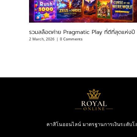
คลาสสิกแต่แตกแรง! Joker’s Jewels Hold &
Spin ลุ้นสูงสุด 10,000x
20 January, 2026
|
0 Comments
คาสิโนออนไลน์ มาตรฐานการเงินระดับโ